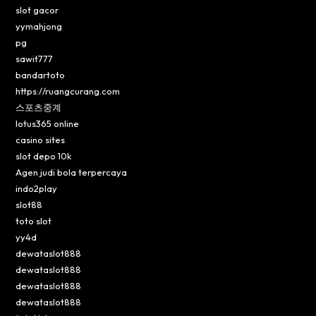
slot gacor
yymahjong
pg
sawit777
bandartoto
https://ruangcurang.com
스포츠중계
lotus365 online
casino sites
slot depo 10k
Agen judi bola terpercaya
indo2play
slot88
toto slot
yy4d
dewataslot888
dewataslot888
dewataslot888
dewataslot888