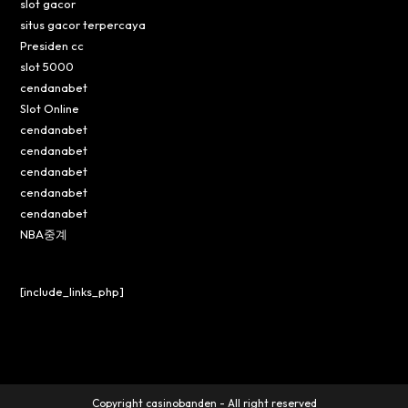
slot gacor
situs gacor terpercaya
Presiden cc
slot 5000
cendanabet
Slot Online
cendanabet
cendanabet
cendanabet
cendanabet
cendanabet
NBA중계
[include_links_php]
Copyright casinobanden - All right reserved