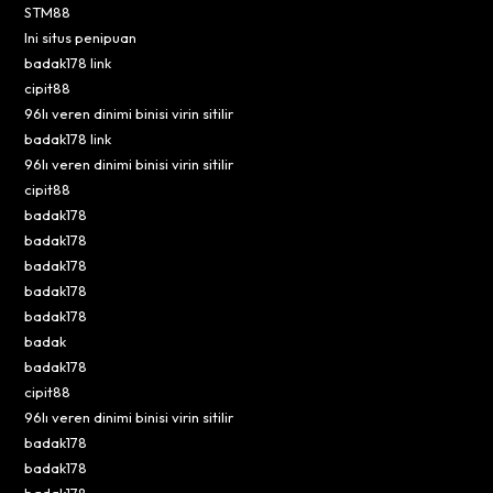
STM88
Ini situs penipuan
badak178 link
cipit88
96lı veren dinimi binisi virin sitilir
badak178 link
96lı veren dinimi binisi virin sitilir
cipit88
badak178
badak178
badak178
badak178
badak178
badak
badak178
cipit88
96lı veren dinimi binisi virin sitilir
badak178
badak178