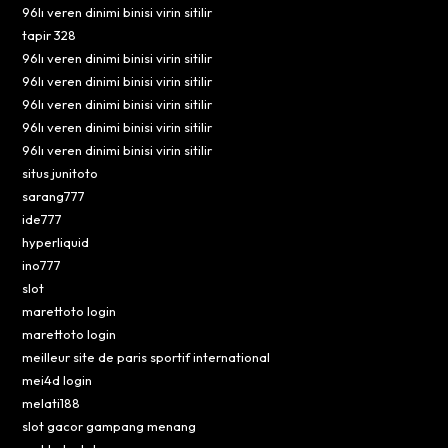
96lı veren dinimi binisi virin sitilir
tapir 328
96lı veren dinimi binisi virin sitilir
96lı veren dinimi binisi virin sitilir
96lı veren dinimi binisi virin sitilir
96lı veren dinimi binisi virin sitilir
96lı veren dinimi binisi virin sitilir
situs junitoto
sarang777
ide777
hyperliquid
ino777
slot
marettoto login
marettoto login
meilleur site de paris sportif international
mei4d login
melati188
slot gacor gampang menang