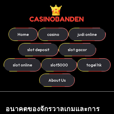
Home
casino
judi online
slot deposit
slot gacor
slot online
slot5000
togel hk
About Us
อนาคตของจักรวาลเกมและการ