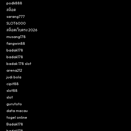
podk888
สล็อต
sarang777
SLOT6000
สล็อตเว็บตรง 2026
musang178
fangwin88
badak178
badak178
badak 178 slot
arena212
judi bola
cipit88
slot88
slot
gurutoto
data macau
togel online
Badak178
badak178