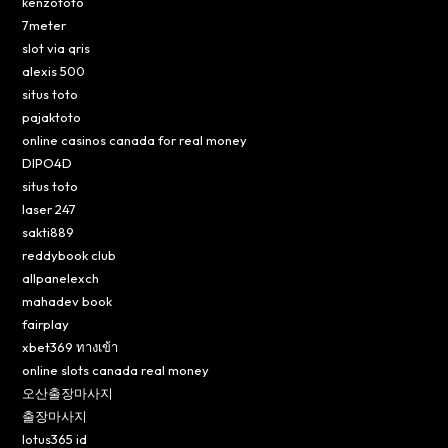
kenzototo
7meter
slot via qris
alexis 500
situs toto
pajaktoto
online casinos canada for real money
DIPO4D
situs toto
laser 247
sakti889
reddybook club
allpanelexch
mahadev book
fairplay
xbet369 ทางเข้า
online slots canada real money
오산출장마사지
출장마사지
lotus365 id