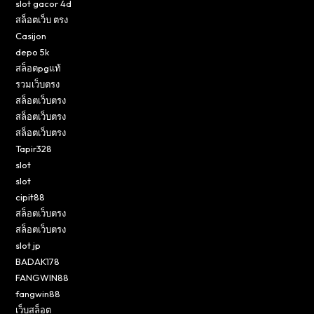
slot gacor 4d
สล็อตเว็บ ตรง
Casijon
depo 5k
สล็อตpgแท้
รวมเว็บตรง
สล็อตเว็บตรง
สล็อตเว็บตรง
สล็อตเว็บตรง
Tapir328
slot
slot
cipit88
สล็อตเว็บตรง
สล็อตเว็บตรง
slot jp
BADAK178
FANGWIN88
fangwin88
เว็บสล็อต