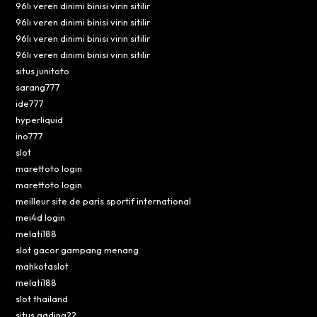
96lı veren dinimi binisi virin sitilir
96lı veren dinimi binisi virin sitilir
96lı veren dinimi binisi virin sitilir
96lı veren dinimi binisi virin sitilir
situs junitoto
sarang777
ide777
hyperliquid
ino777
slot
marettoto login
marettoto login
meilleur site de paris sportif international
mei4d login
melati188
slot gacor gampang menang
mahkotaslot
melati188
slot thailand
situs gading22