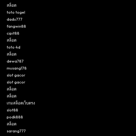
สล็อต
toto togel
dadu777
fangwin88
cipit88
สล็อต
toto 4d
สล็อต
dewa787
musang178
slot gacor
slot gacor
สล็อต
สล็อต
เกมสล็อตเว็บตรง
slot88
podk888
สล็อต
sarang777