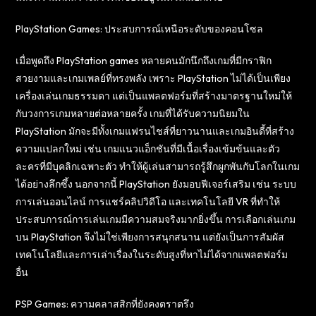
PlayStation Games: ประสบการณ์เหนือระดับของคอนโซล
เมื่อพูดถึง PlayStation games หลายคนมักนึกถึงเกมที่มีกราฟิก
สวยงามและเกมเพลย์ที่ทรงพลัง เพราะ PlayStation ไม่ได้เป็นเพียง
เครื่องเล่นเกมธรรมดา แต่เป็นแพลตฟอร์มที่สร้างมาตรฐานใหม่ให้
กับวงการเกมหลายต่อหลายครั้ง เกมที่ได้รับความนิยมใน
PlayStation มักจะมีทั้งเกมแฟรนไชส์ที่ยาวนานและเกมอินดี้ที่สร้าง
ความแปลกใหม่ เช่น เกมแนวแอ็กชันที่มีเนื้อเรื่องเข้มข้นและตัว
ละครที่มีบุคลิกเฉพาะตัว ทำให้ผู้เล่นสามารถรู้สึกผูกพันกับโลกในเกม
ได้อย่างลึกซึ้ง นอกจากนี้ PlayStation ยังมอบฟีเจอร์เสริม เช่น ระบบ
การเล่นออนไลน์ การแชร์คลิปวิดีโอ และเทคโนโลยี VR ที่ทำให้
ประสบการณ์การเล่นเกมมีความสมจริงมากยิ่งขึ้น การเลือกเล่นเกม
บน PlayStation จึงไม่ใช่เพียงการสนุกสนาน แต่ยังเป็นการสัมผัส
เทคโนโลยีและการเล่าเรื่องในระดับสูงที่หาไม่ได้จากแพลตฟอร์ม
อื่น
PSP Games: ความคลาสสิกที่ยังคงตราตรึง