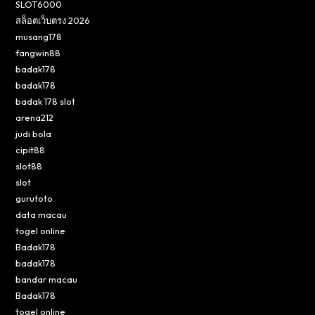
SLOT6000
สล็อตเว็บตรง 2026
musang178
fangwin88
badak178
badak178
badak 178 slot
arena212
judi bola
cipit88
slot88
slot
gurutoto
data macau
togel online
Badak178
badak178
bandar macau
Badak178
togel online