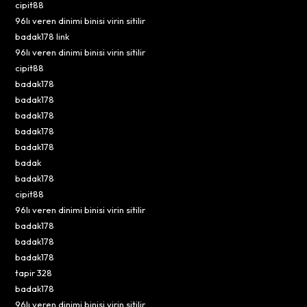
cipit88
96lı veren dinimi binisi virin sitilir
badak178 link
96lı veren dinimi binisi virin sitilir
cipit88
badak178
badak178
badak178
badak178
badak178
badak
badak178
cipit88
96lı veren dinimi binisi virin sitilir
badak178
badak178
badak178
tapir 328
badak178
96lı veren dinimi binisi virin sitilir