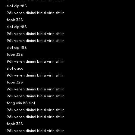
slot cipit88
96lı veren dinimi binisi virin sitilir
tapir 328
slot cipit88
96lı veren dinimi binisi virin sitilir
96lı veren dinimi binisi virin sitilir
slot cipit88
tapir 328
96lı veren dinimi binisi virin sitilir
slot gaco
96lı veren dinimi binisi virin sitilir
tapir 328
96lı veren dinimi binisi virin sitilir
96lı veren dinimi binisi virin sitilir
fang win 88 slot
96lı veren dinimi binisi virin sitilir
96lı veren dinimi binisi virin sitilir
tapir 328
96lı veren dinimi binisi virin sitilir