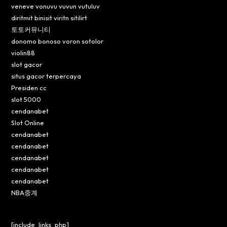
veneve vonuvu vuvun vutuluv
diritmit binisit viritn sitilirt
토토커뮤니티
donomo bonoso voron sotolor
violin88
slot gacor
situs gacor terpercaya
Presiden cc
slot 5000
cendanabet
Slot Online
cendanabet
cendanabet
cendanabet
cendanabet
cendanabet
NBA중계
[include_links_php]