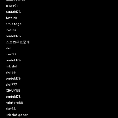
บาคาร่า
badak178
toto hk
Situs togel
live123
badak178
스포츠무료중계
slot
live123
badak178
link slot
slot88
badak178
slot777
CIHUY88
badak178
rajatoto88
slot88
link slot gacor