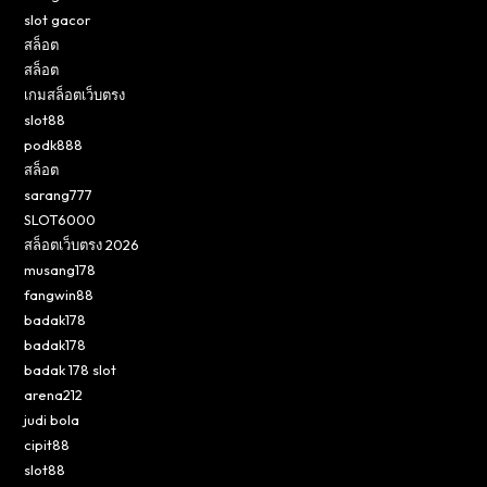
slot gacor
สล็อต
สล็อต
เกมสล็อตเว็บตรง
slot88
podk888
สล็อต
sarang777
SLOT6000
สล็อตเว็บตรง 2026
musang178
fangwin88
badak178
badak178
badak 178 slot
arena212
judi bola
cipit88
slot88