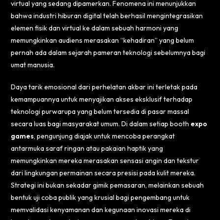
virtual yang sedang dipamerkan. Fenomena ini menunjukkan
bahwa industri hiburan digital telah berhasil mengintegrasikan
elemen fisik dan virtual ke dalam sebuah harmoni yang
memungkinkan audiens merasakan “kehadiran” yang belum
pernah ada dalam sejarah pameran teknologi sebelumnya bagi
umat manusia.
Daya tarik emosional dari perhelatan akbar ini terletak pada
kemampuannya untuk menyajikan akses eksklusif terhadap
teknologi purwarupa yang belum tersedia di pasar massal
secara luas bagi masyarakat umum. Di dalam setiap booth
expo
games
, pengunjung diajak untuk mencoba perangkat
antarmuka saraf ringan atau pakaian haptik yang
memungkinkan mereka merasakan sensasi angin dan tekstur
dari lingkungan permainan secara presisi pada kulit mereka.
Strategi ini bukan sekadar gimik pemasaran, melainkan sebuah
bentuk uji coba publik yang krusial bagi pengembang untuk
memvalidasi kenyamanan dan kegunaan inovasi mereka di