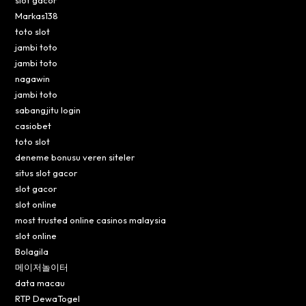
slot gacor
Markas138
toto slot
jambi toto
jambi toto
nagawin
jambi toto
sabangjitu login
casiobet
toto slot
deneme bonusu veren siteler
situs slot gacor
slot gacor
slot online
most trusted online casinos malaysia
slot online
Bolagila
메이저놀이터
data macau
RTP DewaTogel