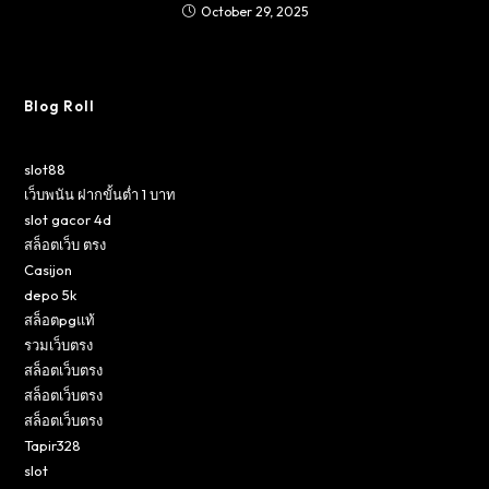
October 29, 2025
Blog Roll
slot88
เว็บพนัน ฝากขั้นต่ำ 1 บาท
slot gacor 4d
สล็อตเว็บ ตรง
Casijon
depo 5k
สล็อตpgแท้
รวมเว็บตรง
สล็อตเว็บตรง
สล็อตเว็บตรง
สล็อตเว็บตรง
Tapir328
slot