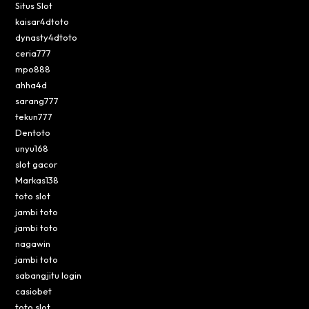
Situs Slot
kaisar4dtoto
dynasty4dtoto
ceria777
mpo888
ahha4d
sarang777
tekun777
Dentoto
unyu168
slot gacor
Markas138
toto slot
jambi toto
jambi toto
nagawin
jambi toto
sabangjitu login
casiobet
toto slot