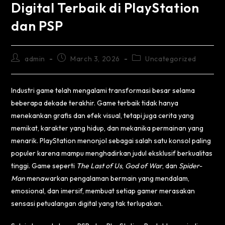
Digital Terbaik di PlayStation
dan PSP
admin
March 3, 2026
Uncategorized
Industri game telah mengalami transformasi besar selama
beberapa dekade terakhir. Game terbaik tidak hanya
menekankan grafis dan efek visual, tetapi juga cerita yang
memikat, karakter yang hidup, dan mekanika permainan yang
menarik. PlayStation menonjol sebagai salah satu konsol paling
populer karena mampu menghadirkan judul eksklusif berkualitas
tinggi. Game seperti
The Last of Us
,
God of War
, dan
Spider-
Man
menawarkan pengalaman bermain yang mendalam,
emosional, dan imersif, membuat setiap gamer merasakan
sensasi petualangan digital yang tak terlupakan.