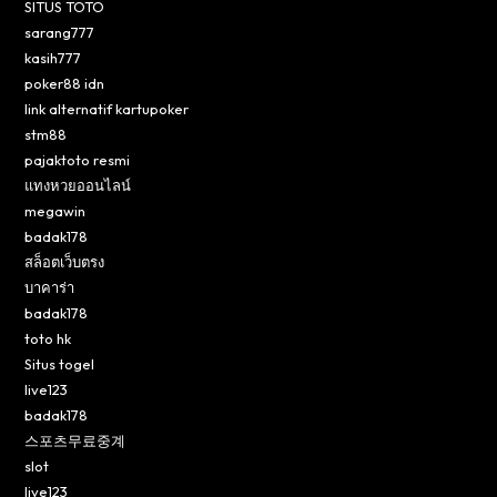
SITUS TOTO
sarang777
kasih777
poker88 idn
link alternatif kartupoker
stm88
pajaktoto resmi
แทงหวยออนไลน์
megawin
badak178
สล็อตเว็บตรง
บาคาร่า
badak178
toto hk
Situs togel
live123
badak178
스포츠무료중계
slot
live123