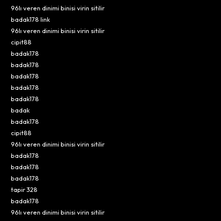
96lı veren dinimi binisi virin sitilir
badak178 link
96lı veren dinimi binisi virin sitilir
cipit88
badak178
badak178
badak178
badak178
badak178
badak
badak178
cipit88
96lı veren dinimi binisi virin sitilir
badak178
badak178
badak178
tapir 328
badak178
96lı veren dinimi binisi virin sitilir