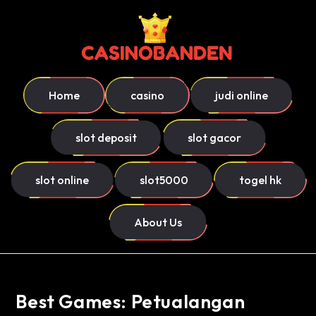
Home
casino
judi online
slot deposit
slot gacor
slot online
slot5000
togel hk
About Us
Best Games: Petualangan