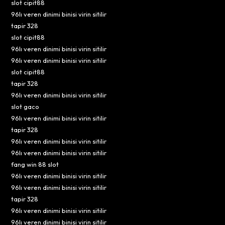
slot cipit88
96lı veren dinimi binisi virin sitilir
tapir 328
slot cipit88
96lı veren dinimi binisi virin sitilir
96lı veren dinimi binisi virin sitilir
slot cipit88
tapir 328
96lı veren dinimi binisi virin sitilir
slot gaco
96lı veren dinimi binisi virin sitilir
tapir 328
96lı veren dinimi binisi virin sitilir
96lı veren dinimi binisi virin sitilir
fang win 88 slot
96lı veren dinimi binisi virin sitilir
96lı veren dinimi binisi virin sitilir
tapir 328
96lı veren dinimi binisi virin sitilir
96lı veren dinimi binisi virin sitilir