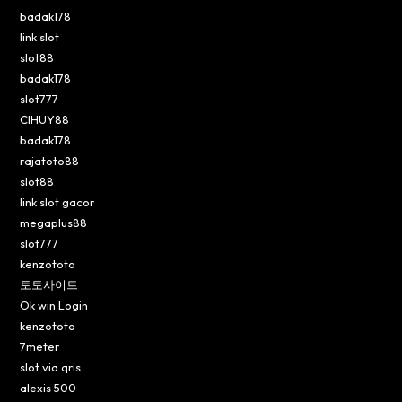
badak178
link slot
slot88
badak178
slot777
CIHUY88
badak178
rajatoto88
slot88
link slot gacor
megaplus88
slot777
kenzototo
토토사이트
Ok win Login
kenzototo
7meter
slot via qris
alexis 500