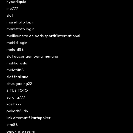
hyperliquid
ino777
slot
marettoto login
marettoto login
meilleur site de paris sportif international
mei4d login
melati188
slot gacor gampang menang
mahkotaslot
melati188
slot thailand
situs gading22
SITUS TOTO
sarang777
kasih777
poker88 idn
link alternatif kartupoker
stm88
pajaktoto resmi