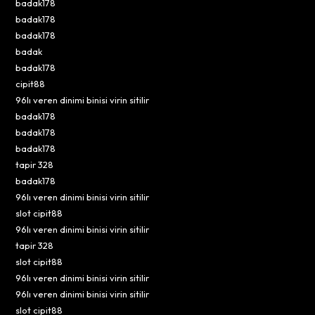
badak178
badak178
badak178
badak
badak178
cipit88
96lı veren dinimi binisi virin sitilir
badak178
badak178
badak178
tapir 328
badak178
96lı veren dinimi binisi virin sitilir
slot cipit88
96lı veren dinimi binisi virin sitilir
tapir 328
slot cipit88
96lı veren dinimi binisi virin sitilir
96lı veren dinimi binisi virin sitilir
slot cipit88