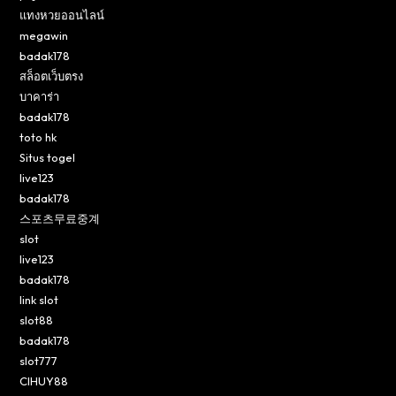
แทงหวยออนไลน์
megawin
badak178
สล็อตเว็บตรง
บาคาร่า
badak178
toto hk
Situs togel
live123
badak178
스포츠무료중계
slot
live123
badak178
link slot
slot88
badak178
slot777
CIHUY88