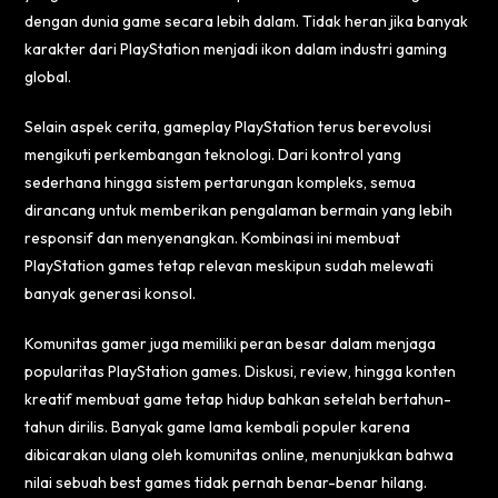
dengan dunia game secara lebih dalam. Tidak heran jika banyak
karakter dari PlayStation menjadi ikon dalam industri gaming
global.
Selain aspek cerita, gameplay PlayStation terus berevolusi
mengikuti perkembangan teknologi. Dari kontrol yang
sederhana hingga sistem pertarungan kompleks, semua
dirancang untuk memberikan pengalaman bermain yang lebih
responsif dan menyenangkan. Kombinasi ini membuat
PlayStation games tetap relevan meskipun sudah melewati
banyak generasi konsol.
Komunitas gamer juga memiliki peran besar dalam menjaga
popularitas PlayStation games. Diskusi, review, hingga konten
kreatif membuat game tetap hidup bahkan setelah bertahun-
tahun dirilis. Banyak game lama kembali populer karena
dibicarakan ulang oleh komunitas online, menunjukkan bahwa
nilai sebuah best games tidak pernah benar-benar hilang.