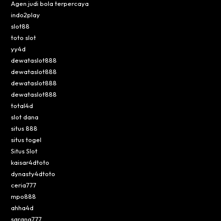
Agen judi bola terpercaya
indo2play
slot88
toto slot
yy4d
dewataslot888
dewataslot888
dewataslot888
dewataslot888
total4d
slot dana
situs 888
situs togel
Situs Slot
kaisar4dtoto
dynasty4dtoto
ceria777
mpo888
ahha4d
sarang777