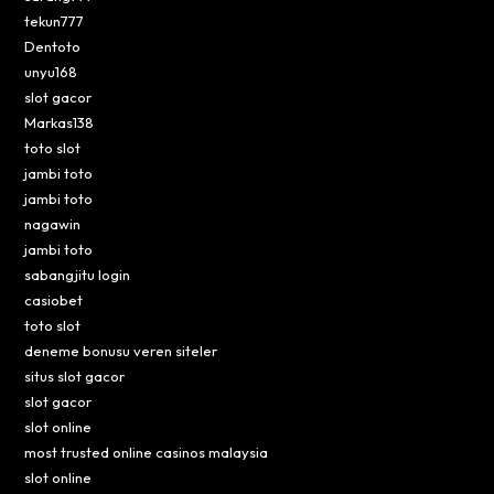
tekun777
Dentoto
unyu168
slot gacor
Markas138
toto slot
jambi toto
jambi toto
nagawin
jambi toto
sabangjitu login
casiobet
toto slot
deneme bonusu veren siteler
situs slot gacor
slot gacor
slot online
most trusted online casinos malaysia
slot online