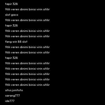
tapir 328
96lı veren dinimi binisi virin sitilir
slot gaco
96lı veren dinimi binisi virin sitilir
tapir 328
96lı veren dinimi binisi virin sitilir
96lı veren dinimi binisi virin sitilir
fang win 88 slot
96lı veren dinimi binisi virin sitilir
96lı veren dinimi binisi virin sitilir
tapir 328
96lı veren dinimi binisi virin sitilir
96lı veren dinimi binisi virin sitilir
96lı veren dinimi binisi virin sitilir
96lı veren dinimi binisi virin sitilir
96lı veren dinimi binisi virin sitilir
situs junitoto
sarang777
ide777