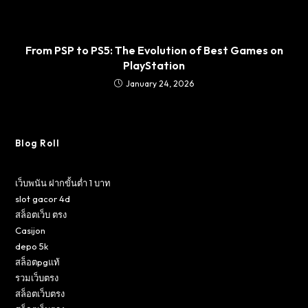
From PSP to PS5: The Evolution of Best Games on
PlayStation
January 24, 2026
Blog Roll
เว็บพนัน ฝากขั้นต่ำ 1 บาท
slot gacor 4d
สล็อตเว็บ ตรง
Casijon
depo 5k
สล็อตpgแท้
รวมเว็บตรง
สล็อตเว็บตรง