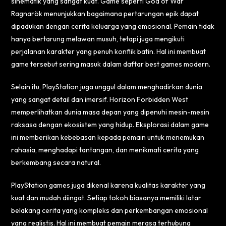
sinematik yang sangat kuat. Game seperti
God of War
Ragnarök
menunjukkan bagaimana pertarungan epik dapat
dipadukan dengan cerita keluarga yang emosional. Pemain tidak
hanya bertarung melawan musuh, tetapi juga mengikuti
perjalanan karakter yang penuh konflik batin. Hal ini membuat
game tersebut sering masuk dalam daftar best games modern.
Selain itu, PlayStation juga unggul dalam menghadirkan dunia
yang sangat detail dan imersif.
Horizon Forbidden West
memperlihatkan dunia masa depan yang dipenuhi mesin-mesin
raksasa dengan ekosistem yang hidup. Eksplorasi dalam game
ini memberikan kebebasan kepada pemain untuk menemukan
rahasia, menghadapi tantangan, dan menikmati cerita yang
berkembang secara natural.
PlayStation games juga dikenal karena kualitas karakter yang
kuat dan mudah diingat. Setiap tokoh biasanya memiliki latar
belakang cerita yang kompleks dan perkembangan emosional
yang realistis. Hal ini membuat pemain merasa terhubung