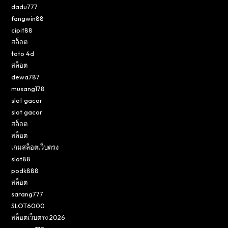
dadu777
fangwin88
cipit88
สล็อต
toto 4d
สล็อต
dewa787
musang178
slot gacor
slot gacor
สล็อต
สล็อต
เกมสล็อตเว็บตรง
slot88
podk888
สล็อต
sarang777
SLOT6000
สล็อตเว็บตรง 2026