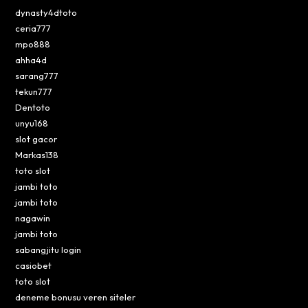
dynasty4dtoto
ceria777
mpo888
ahha4d
sarang777
tekun777
Dentoto
unyu168
slot gacor
Markas138
toto slot
jambi toto
jambi toto
nagawin
jambi toto
sabangjitu login
casiobet
toto slot
deneme bonusu veren siteler