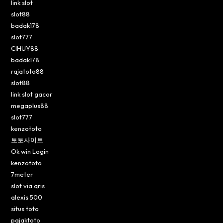
link slot
slot88
badak178
slot777
CIHUY88
badak178
rajatoto88
slot88
link slot gacor
megaplus88
slot777
kenzototo
토토사이트
Ok win Login
kenzototo
7meter
slot via qris
alexis 500
situs toto
pajaktoto