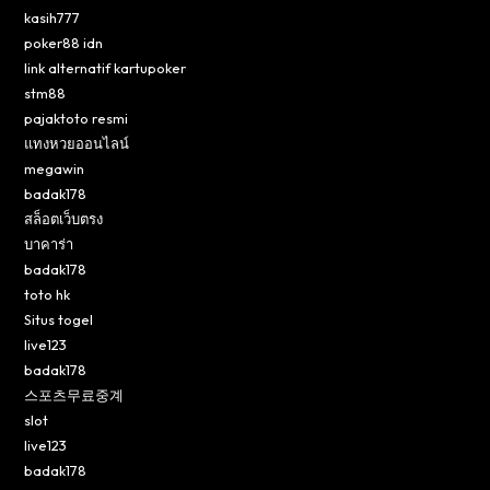
kasih777
poker88 idn
link alternatif kartupoker
stm88
pajaktoto resmi
แทงหวยออนไลน์
megawin
badak178
สล็อตเว็บตรง
บาคาร่า
badak178
toto hk
Situs togel
live123
badak178
스포츠무료중계
slot
live123
badak178