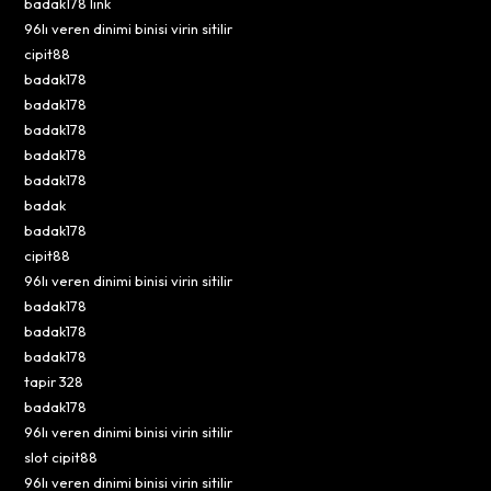
badak178 link
96lı veren dinimi binisi virin sitilir
cipit88
badak178
badak178
badak178
badak178
badak178
badak
badak178
cipit88
96lı veren dinimi binisi virin sitilir
badak178
badak178
badak178
tapir 328
badak178
96lı veren dinimi binisi virin sitilir
slot cipit88
96lı veren dinimi binisi virin sitilir