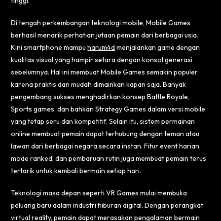
tinggi.
Di tengah perkembangan teknologi mobile, Mobile Games
berhasil menarik perhatian jutaan pemain dari berbagai usia.
Kini smartphone mampu
harum4d
menjalankan game dengan
kualitas visual yang hampir setara dengan konsol generasi
sebelumnya. Hal ini membuat Mobile Games semakin populer
karena praktis dan mudah dimainkan kapan saja. Banyak
pengembang sukses menghadirkan konsep Battle Royale,
Sports games, dan bahkan Strategy Games dalam versi mobile
yang tetap seru dan kompetitif. Selain itu, sistem permainan
online membuat pemain dapat terhubung dengan teman atau
lawan dari berbagai negara secara instan. Fitur event harian,
mode ranked, dan pembaruan rutin juga membuat pemain terus
tertarik untuk kembali bermain setiap hari.
Teknologi masa depan seperti VR Games mulai membuka
peluang baru dalam industri hiburan digital. Dengan perangkat
virtual reality, pemain dapat merasakan pengalaman bermain