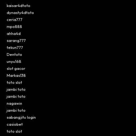
kaisar4dtoto
dynasty4dtoto
ceria777
mpo888
ahha4d
sarang777
tekun777
Dentoto
unyu168
slot gacor
Markas138
toto slot
jambi toto
jambi toto
nagawin
jambi toto
sabangjitu login
casiobet
toto slot