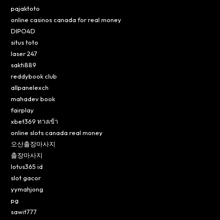
pajaktoto
online casinos canada for real money
DIPO4D
situs toto
laser 247
sakti889
reddybook club
allpanelexch
mahadev book
fairplay
xbet369 ทางเข้า
online slots canada real money
오산출장마사지
출장마사지
lotus365 id
slot gacor
yymahjong
pg
sawit777