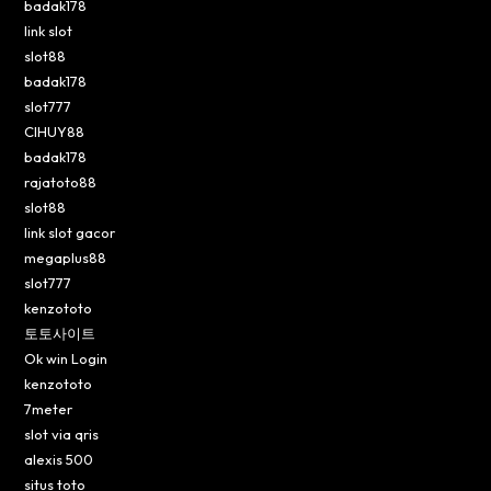
badak178
link slot
slot88
badak178
slot777
CIHUY88
badak178
rajatoto88
slot88
link slot gacor
megaplus88
slot777
kenzototo
토토사이트
Ok win Login
kenzototo
7meter
slot via qris
alexis 500
situs toto