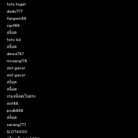
toto togel
dadu777
fangwin88
cipit88
สล็อต
toto 4d
สล็อต
dewa787
musang178
slot gacor
slot gacor
สล็อต
สล็อต
เกมสล็อตเว็บตรง
slot88
podk888
สล็อต
sarang777
SLOT6000