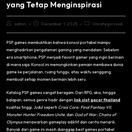
yang Tetap Menginspirasi
admin
December 1, 2025
Uncategorized
PSP games membuktikan bahwa konsol portabel mampu
menghadirkan pengalaman gaming yang mendalam. Sebelum
era smartphone, PSP menjadi favorit gamer yang ingin bermain
di mana saja. Konsol ini memungkinkan pemain membawa dunia
game ke perjalanan, ruang tunggu, atau waktu senggang,
membuat setiap momen bermain lebih seru.
Katalog PSP games sangat beragam. Dari RPG, aksi, hingga
balapan, semua genre hadir dengan
link slot gacor thailand
kualitas tinggi. Judul seperti
Crisis Core: Final Fantasy VII
,
Monster Hunter Freedom Unite
, dan
God of War: Chains of
Olympus
menawarkan gameplay adiktif dan cerita menarik.
Banyak dari game ini masih dianggap best games portabel