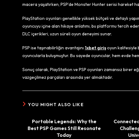
macera yaşatırken, PSP’de Monster Hunter serisi hareket hal
PlayStation oyunları genellikle yüksek bütçeli ve detaylı yapım
oyuncuyu içine alan hikaye anlatımı, bu platformu tercih eden
DLC içerikleri, uzun süreli oyun deneyimi sunar.
PSP ise taşınabilirliğin avantajını
1xbet giriş
oyun kalitesiyle 
oyuncularla buluşmuştur. Bu sayede oyuncular, hem evde hem
Sonuç olarak, PlayStation ve PSP oyunları zamansız birer 
vazgeçilmez parçaları arasında yer almaktadır.
YOU MIGHT ALSO LIKE
Portable Legends: Why the
Connected
Best PSP Games Still Resonate
Challen
Today
Univ