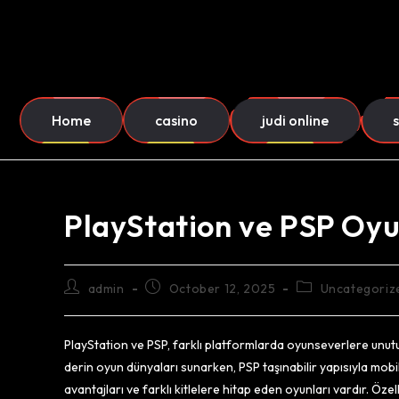
Home
casino
judi online
PlayStation ve PSP Oyu
admin
October 12, 2025
Uncategoriz
PlayStation ve PSP, farklı platformlarda oyunseverlere unut
derin oyun dünyaları sunarken, PSP taşınabilir yapısıyla mob
avantajları ve farklı kitlelere hitap eden oyunları vardır. Öze