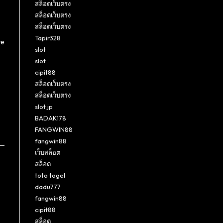
สล็อตเว็บตรง
สล็อตเว็บตรง
สล็อตเว็บตรง
Tapir328
ve
slot
slot
cipit88
สล็อตเว็บตรง
สล็อตเว็บตรง
slot jp
BADAK178
FANGWIN88
fangwin88
เว็บสล็อต
สล็อต
toto togel
dadu777
fangwin88
cipit88
สล็อต