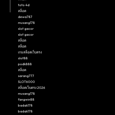
toto 4d
สล็อต
dewa787
musang178
slot gacor
slot gacor
สล็อต
สล็อต
เกมสล็อตเว็บตรง
slot88
podk888
สล็อต
sarang777
SLOT6000
สล็อตเว็บตรง 2026
musang178
fangwin88
badak178
badak178