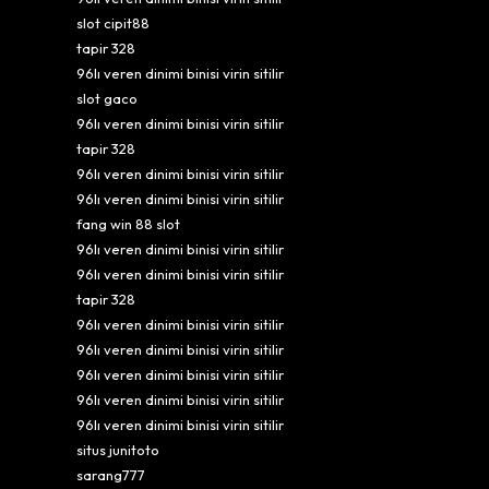
slot cipit88
tapir 328
96lı veren dinimi binisi virin sitilir
slot gaco
96lı veren dinimi binisi virin sitilir
tapir 328
96lı veren dinimi binisi virin sitilir
96lı veren dinimi binisi virin sitilir
fang win 88 slot
96lı veren dinimi binisi virin sitilir
96lı veren dinimi binisi virin sitilir
tapir 328
96lı veren dinimi binisi virin sitilir
96lı veren dinimi binisi virin sitilir
96lı veren dinimi binisi virin sitilir
96lı veren dinimi binisi virin sitilir
96lı veren dinimi binisi virin sitilir
situs junitoto
sarang777