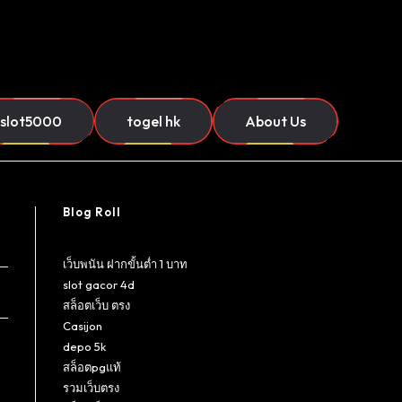
slot5000
togel hk
About Us
Blog Roll
เว็บพนัน ฝากขั้นต่ำ 1 บาท
slot gacor 4d
สล็อตเว็บ ตรง
Casijon
depo 5k
สล็อตpgแท้
รวมเว็บตรง