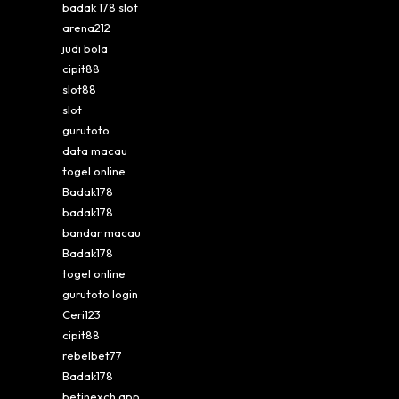
badak 178 slot
arena212
judi bola
cipit88
slot88
slot
gurutoto
data macau
togel online
Badak178
badak178
bandar macau
Badak178
togel online
gurutoto login
Ceri123
cipit88
rebelbet77
Badak178
betinexch app