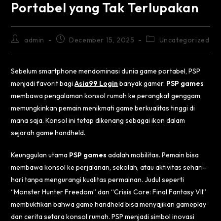
Portabel yang Tak Terlupakan
admin
December 15, 2025
Uncategorized
Sebelum smartphone mendominasi dunia game portabel, PSP
menjadi favorit bagi
Asia99 Login
banyak gamer.
PSP games
membawa pengalaman konsol rumah ke perangkat genggam,
memungkinkan pemain menikmati game berkualitas tinggi di
mana saja. Konsol ini tetap dikenang sebagai ikon dalam
sejarah game handheld.
Keunggulan utama
PSP games
adalah mobilitas. Pemain bisa
membawa konsol ke perjalanan, sekolah, atau aktivitas sehari-
hari tanpa mengurangi kualitas permainan. Judul seperti
“Monster Hunter Freedom” dan “Crisis Core: Final Fantasy VII”
membuktikan bahwa game handheld bisa menyajikan gameplay
dan cerita setara konsol rumah. PSP menjadi simbol inovasi