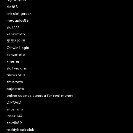
slot88
link slot gacor
megaplus88
slot777
kenzototo
토토사이트
Ok win Login
kenzototo
7meter
slot via qris
alexis 500
situs toto
pajaktoto
online casinos canada for real money
DIPO4D
situs toto
laser 247
sakti889
reddybook club