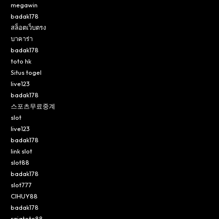
megawin
badak178
สล็อตเว็บตรง
บาคาร่า
badak178
toto hk
Situs togel
live123
badak178
스포츠무료중계
slot
live123
badak178
link slot
slot88
badak178
slot777
CIHUY88
badak178
rajatoto88