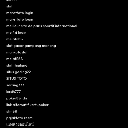
slot
marettoto login
marettoto login
meilleur site de paris sportif international
mei4d login
melati188
slot gacor gampang menang
mahkotaslot
melati188
slot thailand
situs gading22
SITUS TOTO
sarang777
kasih777
poker88 idn
link alternatif kartupoker
stm88
pajaktoto resmi
แทงหวยออนไลน์