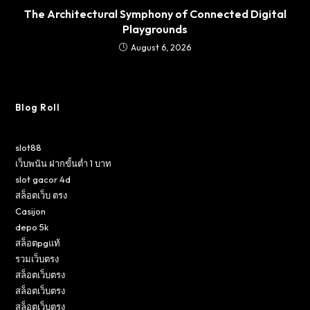
The Architectural Symphony of Connected Digital
Playgrounds
August 6, 2026
Blog Roll
slot88
เว็บพนัน ฝากขั้นต่ำ 1 บาท
slot gacor 4d
สล็อตเว็บ ตรง
Casijon
depo 5k
สล็อตpgแท้
รวมเว็บตรง
สล็อตเว็บตรง
สล็อตเว็บตรง
สล็อตเว็บตรง