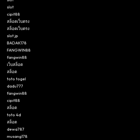
slot
cipit88
สล็อตเว็บตรง
สล็อตเว็บตรง
slot jp
BADAK178
FANGWIN88
fangwin88
เว็บสล็อต
สล็อต
toto togel
dadu777
fangwin88
cipit88
สล็อต
toto 4d
สล็อต
dewa787
musang178