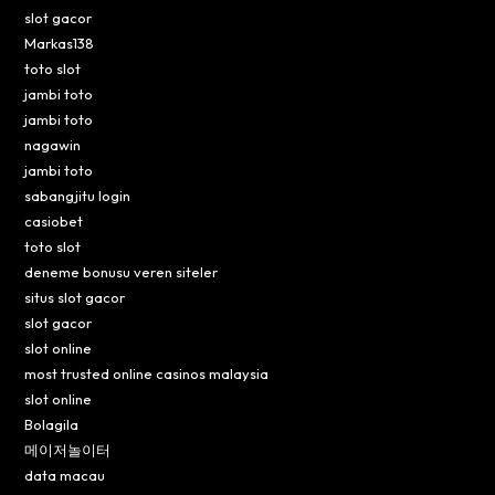
slot gacor
Markas138
toto slot
jambi toto
jambi toto
nagawin
jambi toto
sabangjitu login
casiobet
toto slot
deneme bonusu veren siteler
situs slot gacor
slot gacor
slot online
most trusted online casinos malaysia
slot online
Bolagila
메이저놀이터
data macau