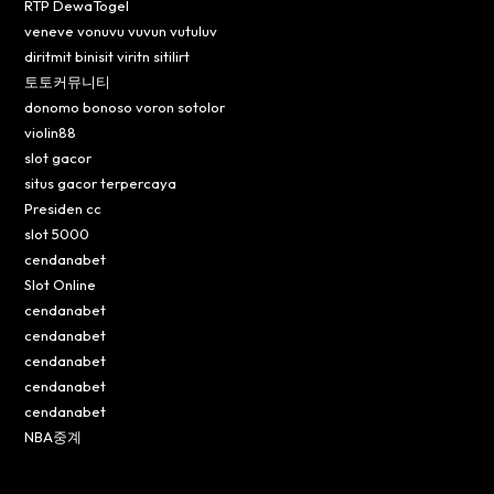
RTP DewaTogel
veneve vonuvu vuvun vutuluv
diritmit binisit viritn sitilirt
토토커뮤니티
donomo bonoso voron sotolor
violin88
slot gacor
situs gacor terpercaya
Presiden cc
slot 5000
cendanabet
Slot Online
cendanabet
cendanabet
cendanabet
cendanabet
cendanabet
NBA중계