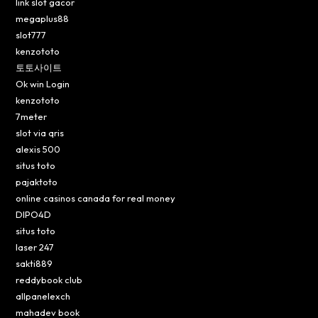
link slot gacor
megaplus88
slot777
kenzototo
토토사이트
Ok win Login
kenzototo
7meter
slot via qris
alexis 500
situs toto
pajaktoto
online casinos canada for real money
DIPO4D
situs toto
laser 247
sakti889
reddybook club
allpanelexch
mahadev book