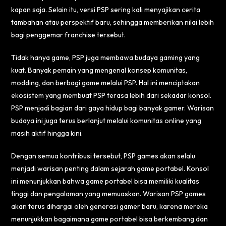
kapan saja. Selain itu, versi PSP sering kali menyajikan cerita
tambahan atau perspektif baru, sehingga memberikan nilai lebih
bagi penggemar franchise tersebut.
Tidak hanya game, PSP juga membawa budaya gaming yang
kuat. Banyak pemain yang mengenal konsep komunitas,
modding, dan berbagi game melalui PSP. Hal ini menciptakan
ekosistem yang membuat PSP terasa lebih dari sekadar konsol.
PSP menjadi bagian dari gaya hidup bagi banyak gamer. Warisan
budaya ini juga terus berlanjut melalui komunitas online yang
masih aktif hingga kini.
Dengan semua kontribusi tersebut, PSP games akan selalu
menjadi warisan penting dalam sejarah game portabel. Konsol
ini menunjukkan bahwa game portabel bisa memiliki kualitas
tinggi dan pengalaman yang memuaskan. Warisan PSP games
akan terus dihargai oleh generasi gamer baru, karena mereka
menunjukkan bagaimana game portabel bisa berkembang dan